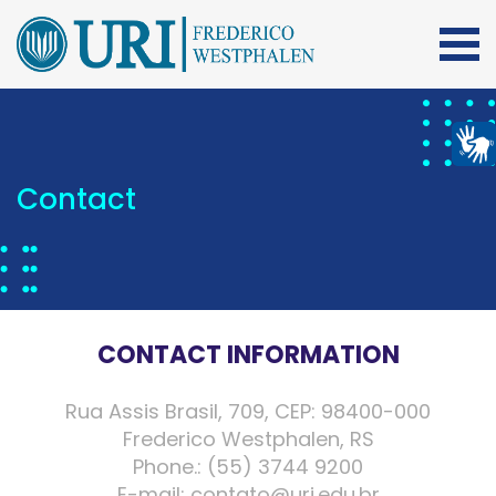
Contact
CONTACT INFORMATION
Rua Assis Brasil, 709, CEP: 98400-000
Frederico Westphalen, RS
Phone.: (55) 3744 9200
E-mail: contato@uri.edu.br