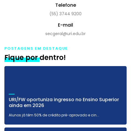
Telefone
(55) 3744 9200
E-mail
secgeral@uri.edu.br
POSTAGENS EM DESTAQUE
Fique por dentro!
URI/FW oportuniza ingresso no Ensino Superior
ainda em 2026
Alunos já têm 50% de crédito pré-aprovado e cin...