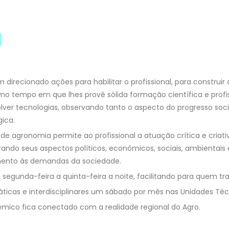
m direcionado ações para habilitar o profissional, para construir
o tempo em que lhes provê sólida formação científica e profiss
lver tecnologias, observando tanto o aspecto do progresso soc
gica.
de agronomia permite ao profissional a atuação crítica e criat
ando seus aspectos políticos, econômicos, sociais, ambientais 
ento às demandas da sociedade.
 segunda-feira a quinta-feira a noite, facilitando para quem t
ráticas e interdisciplinares um sábado por mês nas Unidades T
mico fica conectado com a realidade regional do Agro.