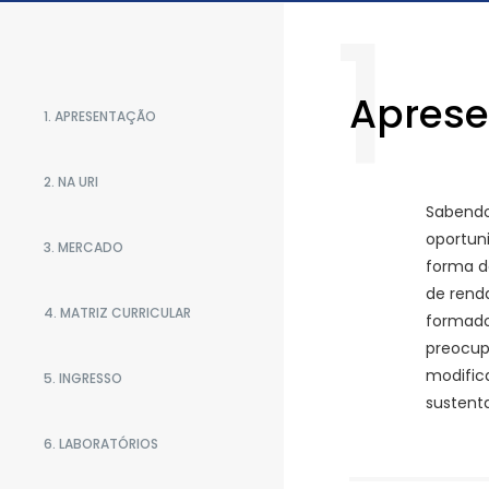
1
Apres
1. APRESENTAÇÃO
2. NA URI
Sabendo
oportun
3. MERCADO
forma de
de rend
4. MATRIZ CURRICULAR
formado 
preocup
modific
5. INGRESSO
sustenta
6. LABORATÓRIOS