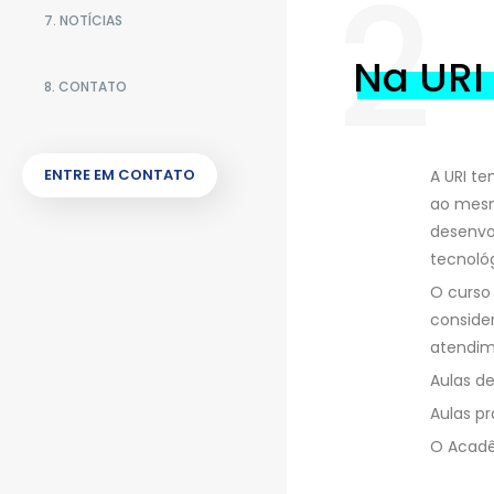
2
7. NOTÍCIAS
Na URI
8. CONTATO
ENTRE EM CONTATO
A URI te
ao mesm
desenvo
tecnoló
O curso 
consider
atendim
Aulas de
Aulas p
O Acadê