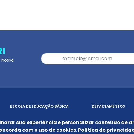
RI
a nossa
ESCOLA DE EDUCAÇÃO BÁSICA
DEPARTAMENTOS
GRADUAÇÃO
DIREÇÃO
lhorar sua experiência e personalizar conteúdo de an
PÓS-GRADUAÇÃO
SERVIÇOS
oncorda com o uso de cookies.
Política de privacida