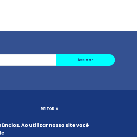
Assinar
REITORIA
NOTÍCIAS
úncios. Ao utilizar nosso site você
CONHEÇA O CÂMPUS
de