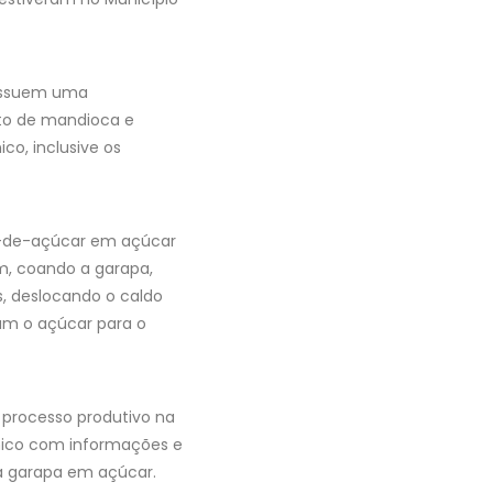
 possuem uma
nto de mandioca e
o, inclusive os
a-de-açúcar em açúcar
m, coando a garapa,
s, deslocando o caldo
ram o açúcar para o
 processo produtivo na
cnico com informações e
a garapa em açúcar.