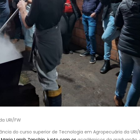
 da URI/FW
nância do curso superior de Tecnologia em Agropecuária da URI/F
i
Maria Lamb Zanchin, junto com os
acadêmicos da graduação, 