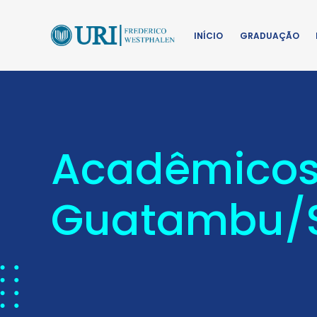
INÍCIO
GRADUAÇÃO
Acadêmicos
Guatambu/