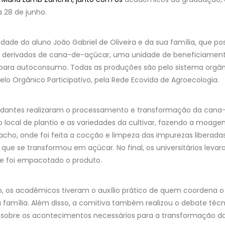
 28 de junho.
iedade do aluno João Gabriel de Oliveira e da sua família, que
 de derivados de cana-de-açúcar, uma unidade de beneficiame
para autoconsumo. Todas as produções são pelo sistema orgânic
lo Orgânico Participativo, pela Rede Ecovida de Agroecologia.
tudantes realizaram o processamento e transformação da can
ocal de plantio e as variedades da cultivar, fazendo a moage
acho, onde foi feita a cocção e limpeza das impurezas liberada
 que se transformou em açúcar. No final, os universitários leva
e foi empacotado o produto.
, os acadêmicos tiveram o auxílio prático de quem coordena o
 família. Além disso, a comitiva também realizou o debate té
s sobre os acontecimentos necessários para a transformação d