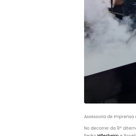
Assessoria de Imprensa
No decorrer da 9ª alter
Pedro
Hillesheim
e Rosel