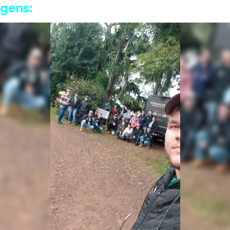
agens: