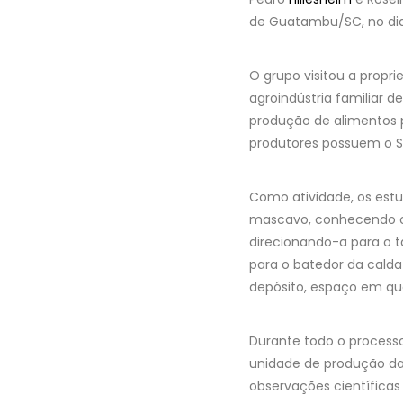
de Guatambu/SC, no dia
O grupo visitou a propr
agroindústria familiar
produção de alimentos 
produtores possuem o Se
Como atividade, os es
mascavo, conhecendo o l
direcionando-a para o t
para o batedor da calda
depósito, espaço em qu
Durante todo o processo
unidade de produção da
observações científica