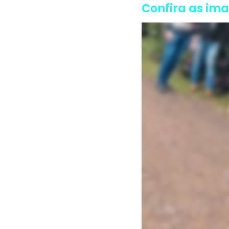
Confira as im
Voltar <