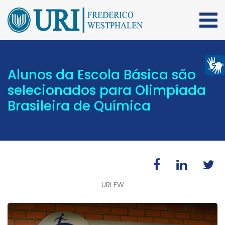
Alunos da Escola Básica são
selecionados para Olimpíada
Brasileira de Química
URI FW