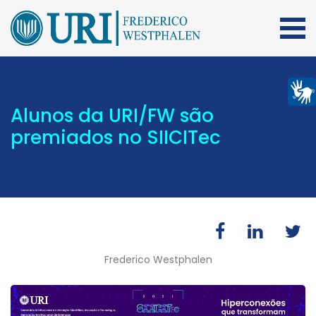
Alunos da URI/FW são
premiados no SIICITec
Frederico Westphalen