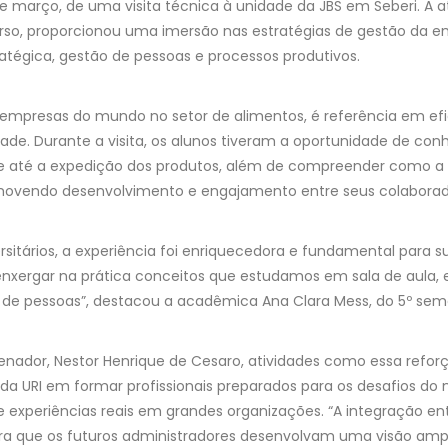
de março, de uma visita técnica à unidade da JBS em Seberi. A at
curso, proporcionou uma imersão nas estratégias de gestão da 
tégica, gestão de pessoas e processos produtivos.
empresas do mundo no setor de alimentos, é referência em efic
dade. Durante a visita, os alunos tiveram a oportunidade de co
te até a expedição dos produtos, além de compreender como a
movendo desenvolvimento e engajamento entre seus colaborad
sitários, a experiência foi enriquecedora e fundamental para 
enxergar na prática conceitos que estudamos em sala de aula,
 de pessoas”, destacou a acadêmica Ana Clara Mess, do 5º sem
nador, Nestor Henrique de Cesaro, atividades como essa ref
 da URI em formar profissionais preparados para os desafios d
 experiências reais em grandes organizações. “A integração e
a que os futuros administradores desenvolvam uma visão ampla