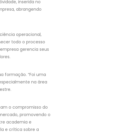
ividade, inserida no
empresa, abrangendo
iência operacional,
nhecer todo o processo
 empresa gerencia seus
ores.
sua formação. “Foi uma
 especialmente na área
estre.
orçam o compromisso do
o mercado, promovendo o
ntre academia e
 e crítica sobre a