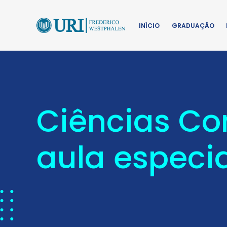
INÍCIO
GRADUAÇÃO
Ciências Co
aula especia