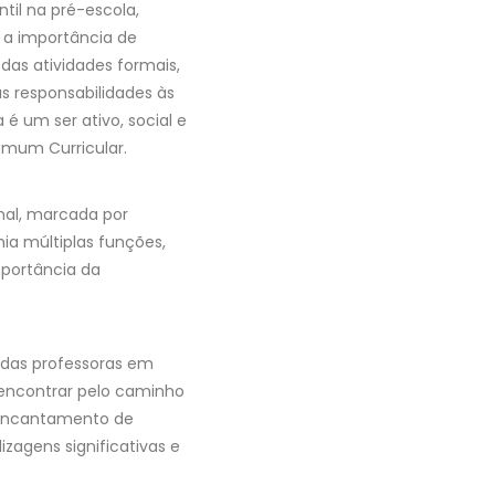
til na pré-escola,
u a importância de
as atividades formais,
s responsabilidades às
é um ser ativo, social e
omum Curricular.
onal, marcada por
ia múltiplas funções,
mportância da
 das professoras em
 encontrar pelo caminho
 encantamento de
zagens significativas e