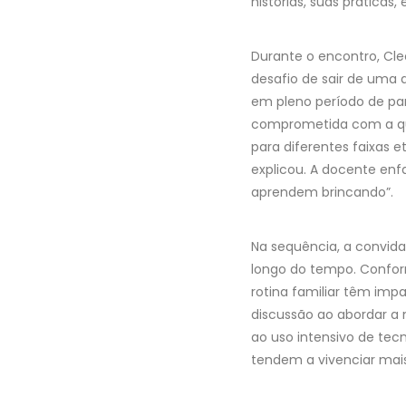
histórias, suas práticas,
Durante o encontro, Cle
desafio de sair de uma
em pleno período de pan
comprometida com a qua
para diferentes faixas e
explicou. A docente enf
aprendem brincando”.
Na sequência, a convid
longo do tempo. Confor
rotina familiar têm imp
discussão ao abordar a
ao uso intensivo de tec
tendem a vivenciar mais