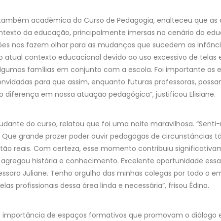
n, também acadêmica do Curso de Pedagogia, enalteceu que as
ntexto da educação, principalmente imersas no cenário da educ
ções nos fazem olhar para as mudanças que sucedem as infânci
o atual contexto educacional devido ao uso excessivo de telas e
mas famílias em conjunto com a escola. Foi importante as e
nvidadas para que assim, enquanto futuras professoras, possam
diferença em nossa atuação pedagógica”, justificou Elisiane.
studante do curso, relatou que foi uma noite maravilhosa. “Se
Que grande prazer poder ouvir pedagogas de circunstâncias tão
o reais. Com certeza, esse momento contribuiu significativ
gregou história e conhecimento. Excelente oportunidade ess
ssora Juliane. Tenho orgulho das minhas colegas por todo o 
as profissionais dessa área linda e necessária”, frisou Édina.
a importância de espaços formativos que promovam o diálogo e