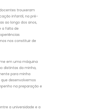
 docentes trouxeram
ação infantil, na pré-
as ao longo dos anos,
 a falta de
xperiências
os nos constituir de
nti-me em uma máquina
 distintas da minha,
amente para minha
a que desenvolvemos
empenho na preparação e
ntre a universidade e a