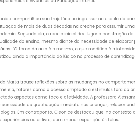
 experiências e vivências da Educação Infantil.
onice compartilhou sua trajetória ao ingressar na escola do c
 atuação de mais de duas décadas na creche para assumir uma 
demia. Segundo ela, o receio inicial deu lugar à construção de
lidade do ensino, mesmo diante da necessidade de elaborar p
tárias. “O tema da aula é o mesmo, o que modifica é a intensida
atizou ainda a importância do lúdico no processo de aprendizag
ada Marta trouxe reflexões sobre as mudanças no comportamen
me ela, fatores como o acesso ampliado a estímulos fora do a
actado aspectos como foco e afetividade. A professora Alessan
 necessidade de gratificação imediata nas crianças, relacion
nologias. Em contraponto, Cleonice destacou que, no contexto 
 experiências ao ar livre, com menor exposição às telas.