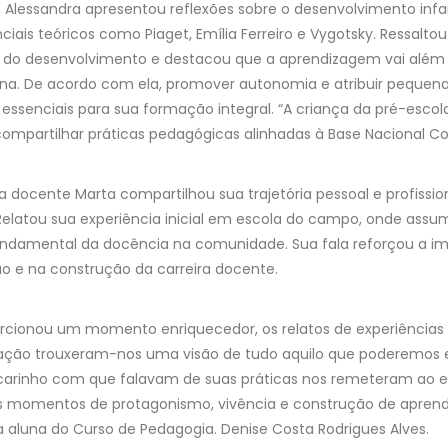
Alessandra apresentou reflexões sobre o desenvolvimento infan
iais teóricos como Piaget, Emília Ferreiro e Vygotsky. Ressalto
do desenvolvimento e destacou que a aprendizagem vai além d
ina. De acordo com ela, promover autonomia e atribuir pequena
ssenciais para sua formação integral. “A criança da pré-escola 
compartilhar práticas pedagógicas alinhadas à Base Nacional C
a docente Marta compartilhou sua trajetória pessoal e profissi
Relatou sua experiência inicial em escola do campo, onde assum
undamental da docência na comunidade. Sua fala reforçou a i
o e na construção da carreira docente.
orcionou um momento enriquecedor, os relatos de experiências
tuação trouxeram-nos uma visão de tudo aquilo que poderemos
 carinho com que falavam de suas práticas nos remeteram ao
s momentos de protagonismo, vivência e construção de aprendi
 aluna do Curso de Pedagogia. Denise Costa Rodrigues Alves.