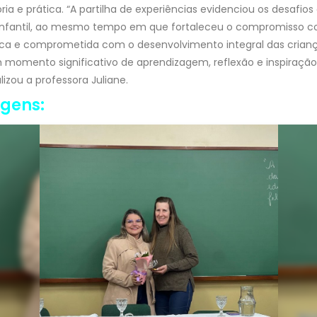
ia e prática. “A partilha de experiências evidenciou os desafios 
Infantil, ao mesmo tempo em que fortaleceu o compromisso 
ica e comprometida com o desenvolvimento integral das criança
momento significativo de aprendizagem, reflexão e inspiraçã
lizou a professora Juliane.
agens: