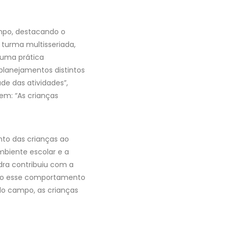
ampo, destacando o
turma multisseriada,
 uma prática
lanejamentos distintos
de das atividades”,
em: “As crianças
to das crianças ao
mbiente escolar e a
dra contribuiu com a
ando esse comportamento
do campo, as crianças