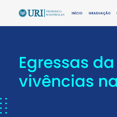
INÍCIO
GRADUAÇÃO
Egressas da
vivências na