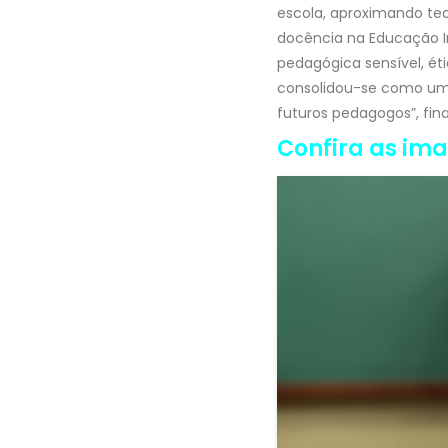
escola, aproximando teor
docência na Educação 
pedagógica sensível, ét
consolidou-se como um 
futuros pedagogos”, fina
Confira as im
Voltar <