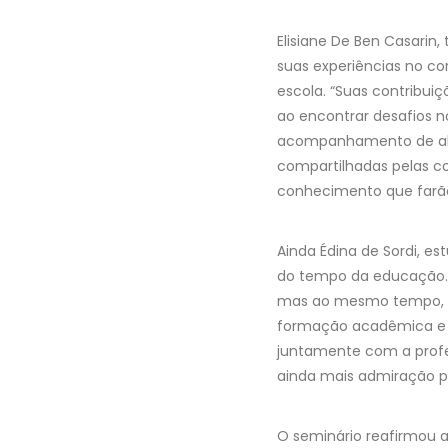
Elisiane De Ben Casari
suas experiências no co
escola. “Suas contribui
ao encontrar desafios n
acompanhamento de algu
compartilhadas pelas co
conhecimento que farão 
Ainda Édina de Sordi, e
do tempo da educação. 
mas ao mesmo tempo, tã
formação acadêmica e a
juntamente com a profe
ainda mais admiração pel
O seminário reafirmou 