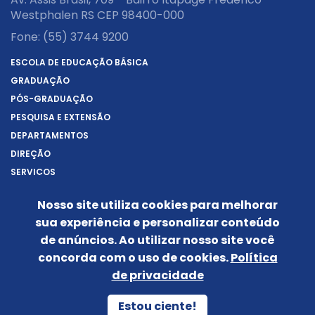
Westphalen RS CEP 98400-000
Fone:
(55) 3744 9200
ESCOLA DE EDUCAÇÃO BÁSICA
GRADUAÇÃO
PÓS-GRADUAÇÃO
PESQUISA E EXTENSÃO
DEPARTAMENTOS
DIREÇÃO
SERVIÇOS
SOBRE A URI
Nosso site utiliza cookies para melhorar
REITORIA
sua experiência e personalizar conteúdo
NOTÍCIAS
de anúncios. Ao utilizar nosso site você
CONHEÇA O CÂMPUS
concorda com o uso de cookies.
Política
IDENTIDADE VISUAL
de privacidade
Siga-nos nas redes sociais:
Estou ciente!
POLÍTICA DE PRIVACIDADE