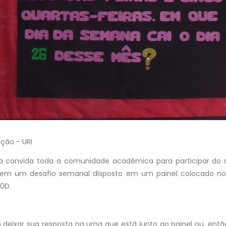
ção - URI
convida toda a comunidade acadêmica para participar do de
e em um desafio semanal disposto em um painel colocado no
10D.
deixar sua resposta na urna que está junto ao painel ou, ent