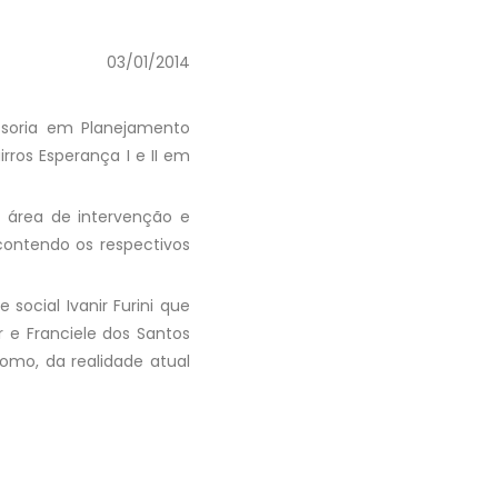
03/01/2014
ssoria em Planejamento
rros Esperança I e II em
 área de intervenção e
ontendo os respectivos
social Ivanir Furini que
 e Franciele dos Santos
como, da realidade atual