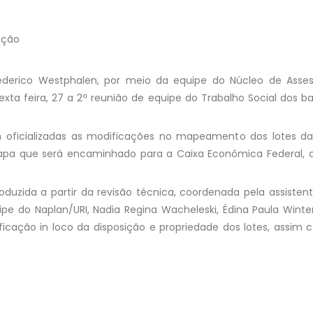
ação
derico Westphalen, por meio da equipe do Núcleo de Asse
xta feira, 27 a 2ª reunião de equipe do Trabalho Social dos bai
m oficializadas as modificações no mapeamento dos lotes da
pa que será encaminhado para a Caixa Econômica Federal, c
uzida a partir da revisão técnica, coordenada pela assistente 
e do Naplan/URI, Nadia Regina Wacheleski, Édina Paula Winter
ficação in loco da disposição e propriedade dos lotes, assim 