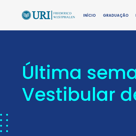
INÍCIO
GRADUAÇÃO
Última sema
Vestibular d