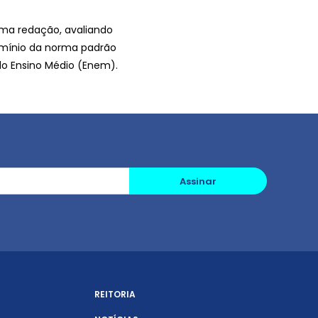
 uma redação, avaliando
omínio da norma padrão
do Ensino Médio (Enem).
Assinar
REITORIA