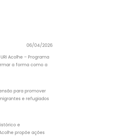
06/04/2026
o URI Acolhe – Programa
formar a forma como a
xtensão para promover
 migrantes e refugiados
stórico e
 Acolhe propõe ações