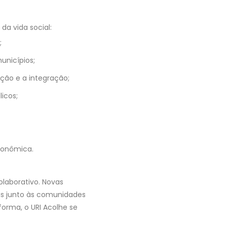
a vida social:
;
unicípios;
ação e a integração;
licos;
conômica.
olaborativo. Novas
as junto às comunidades
forma, o URI Acolhe se