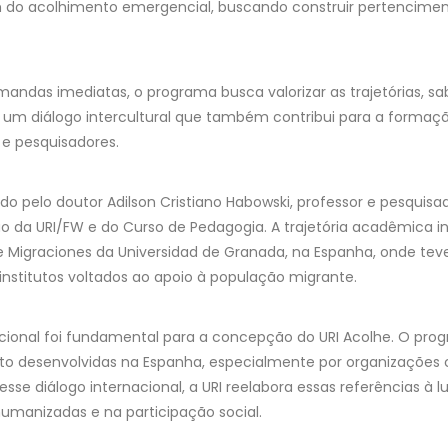
 do acolhimento emergencial, buscando construir pertencime
andas imediatas, o programa busca valorizar as trajetórias, sa
m diálogo intercultural que também contribui para a formação 
 e pesquisadores.
 pelo doutor Adilson Cristiano Habowski, professor e pesquis
a URI/FW e do Curso de Pedagogia. A trajetória acadêmica inc
de Migraciones da Universidad de Granada, na Espanha, onde te
institutos voltados ao apoio à população migrante.
acional foi fundamental para a concepção do URI Acolhe. O pro
ento desenvolvidas na Espanha, especialmente por organizaçõe
sse diálogo internacional, a URI reelabora essas referências à lu
umanizadas e na participação social.