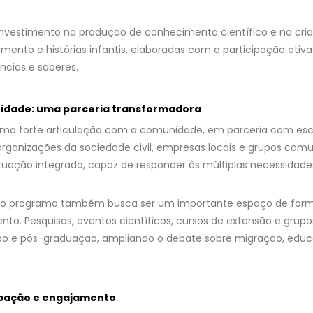
vestimento na produção de conhecimento científico e na cri
himento e histórias infantis, elaboradas com a participação ativ
ncias e saberes.
idade: uma parceria transformadora
uma forte articulação com a comunidade, em parceria com esco
organizações da sociedade civil, empresas locais e grupos comun
tuação integrada, capaz de responder às múltiplas necessidad
s, o programa também busca ser um importante espaço de fo
o. Pesquisas, eventos científicos, cursos de extensão e grup
o e pós-graduação, ampliando o debate sobre migração, educa
ipação e engajamento