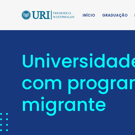
INÍCIO
GRADUAÇÃO
Universidad
com progra
migrante