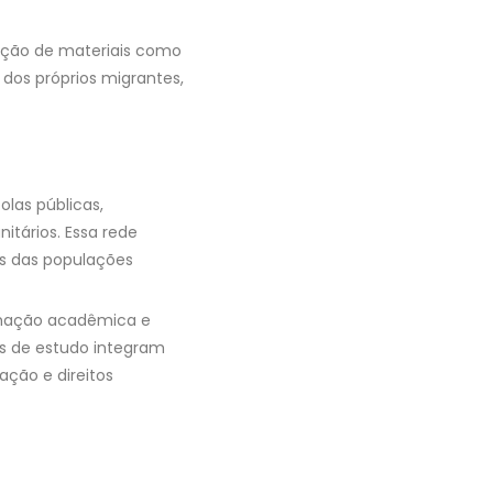
ação de materiais como
a dos próprios migrantes,
las públicas,
itários. Essa rede
es das populações
rmação acadêmica e
os de estudo integram
ção e direitos