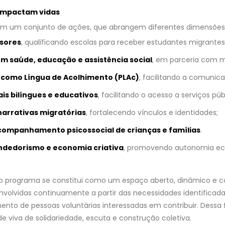
impactam vidas
m um conjunto de ações, que abrangem diferentes dimensões d
sores
, qualificando escolas para receber estudantes migrantes
saúde, educação e assistência social
, em parceria com m
 como Língua de Acolhimento (PLAc)
, facilitando a comunic
is bilíngues e educativos
, facilitando o acesso a serviços púb
 narrativas migratórias
, fortalecendo vínculos e identidades;
acompanhamento psicossocial de crianças e famílias
.
ndedorismo e economia criativa
, promovendo autonomia e
, o programa se constitui como um espaço aberto, dinâmico e c
volvidas continuamente a partir das necessidades identificad
nto de pessoas voluntárias interessadas em contribuir. Dessa 
 viva de solidariedade, escuta e construção coletiva.