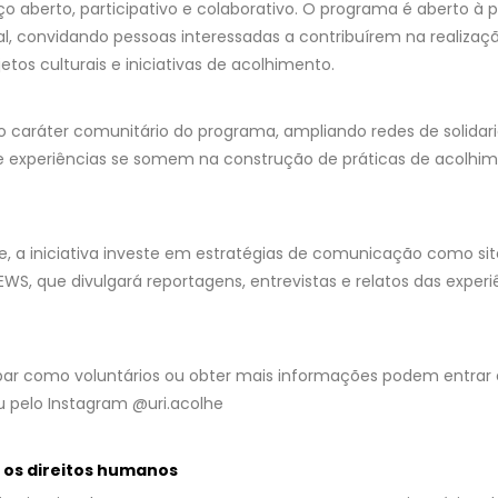
o aberto, participativo e colaborativo. O programa é aberto à p
 convidando pessoas interessadas a contribuírem na realizaçã
jetos culturais e iniciativas de acolhimento.
 o caráter comunitário do programa, ampliando redes de solidari
 e experiências se somem na construção de práticas de acolh
, a iniciativa investe em estratégias de comunicação como site 
EWS, que divulgará reportagens, entrevistas e relatos das experi
ipar como voluntários ou obter mais informações podem entrar
 pelo Instagram @uri.acolhe
os direitos humanos