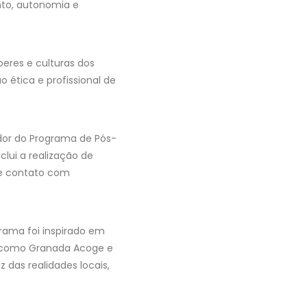
nto, autonomia e
beres e culturas dos
ética e profissional de
ador do Programa de Pós-
lui a realização de
ve contato com
grama foi inspirado em
s como Granada Acoge e
z das realidades locais,