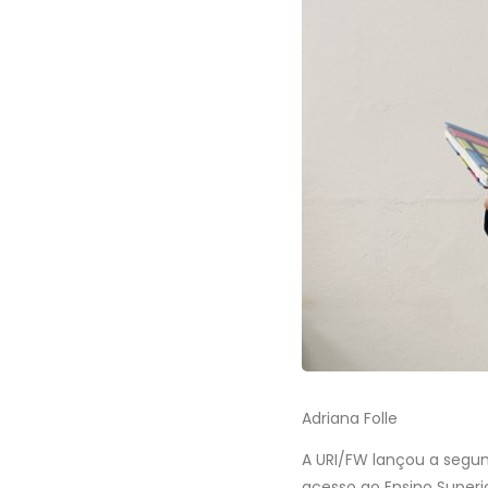
Adriana Folle
A URI/FW lançou a segu
acesso ao Ensino Superio