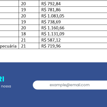
RI
a nossa