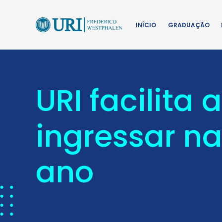
INÍCIO
GRADUAÇÃO
URI facilita
ingressar n
ano