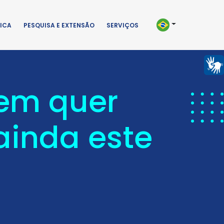
ICA
PESQUISA E EXTENSÃO
SERVIÇOS
uem quer
ainda este