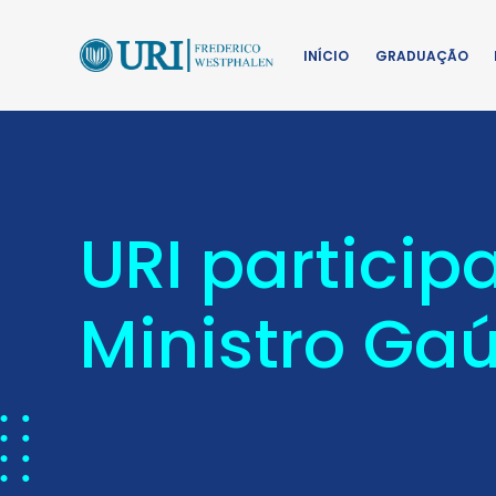
INÍCIO
GRADUAÇÃO
URI partici
Ministro Ga