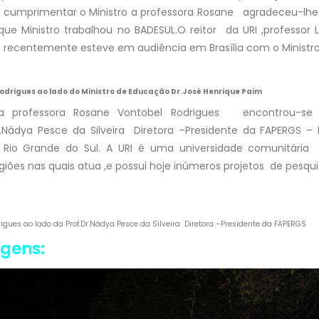
Ao cumprimentar o Ministro a professora Rosane agradeceu-lhe 
inistro trabalhou no BADESUL.O reitor da URI ,professor Luiz 
e recentemente esteve em audiência em Brasília com o Minis
odrigues ao lado do Ministro de Educação Dr.José Henrique Paim
professora Rosane Vontobel Rodrigues encontrou-se
r.Nádya Pesce da Silveira Diretora –Presidente da FAPERGS 
 Rio Grande do Sul. A URI é uma universidade comunitária
iões nas quais atua ,e possui hoje inúmeros projetos de pesq
igues ao lado da Prof.Dr.Nádya Pesce da Silveira
Diretora –Presidente da FAPERGS
agens: