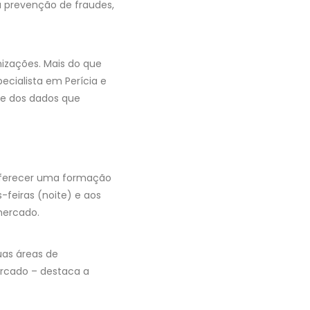
a prevenção de fraudes,
nizações. Mais do que
ecialista em Perícia e
de dos dados que
 oferecer uma formação
-feiras (noite) e aos
mercado.
uas áreas de
ercado – destaca a