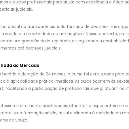
dos e outros profissionais para atuar com excelência e ética n
erícias judiciais.
inha dorsal da transparência e da tomada de decisões nas orga
 a saúde e a credibilidade de um negócio. Nesse contexto, o esp
e como um guardião da integridade, assegurando a confiabilida
mentos até decisões judiciais.
inhada ao Mercado
 horária e duração de 24 meses, o curso foi estruturado para
ca à aplicabilidade prática imediata. As aulas ocorrem às sextas
, facilitando a participação de profissionais que já atuam no 
fessores altamente qualificados, atuantes e experientes em s
arante uma formação sólida, atual e alinhada à realidade do m
iana de Souza.