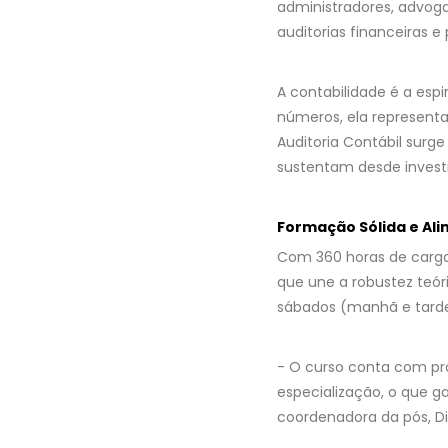
administradores, advoga
auditorias financeiras e p
A contabilidade é a esp
números, ela representa
Auditoria Contábil surg
sustentam desde investi
Formação Sólida e Al
Com 360 horas de carga
que une a robustez teóri
sábados (manhã e tarde)
- O curso conta com pro
especialização, o que g
coordenadora da pós, D