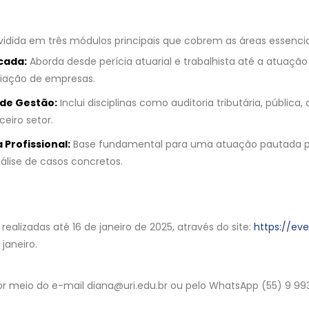
ividida em três módulos principais que cobrem as áreas essenci
icada:
Aborda desde perícia atuarial e trabalhista até a atuaç
valiação de empresas.
 de Gestão:
Inclui disciplinas como auditoria tributária, pública,
eiro setor.
Profissional:
Base fundamental para uma atuação pautada pe
nálise de casos concretos.
realizadas até 16 de janeiro de 2025, através do site:
https://eve
janeiro.
r meio do e-mail diana@uri.edu.br ou pelo WhatsApp (55) 9 99