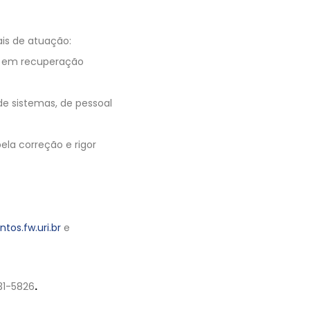
ais de atuação:
ão em recuperação
 de sistemas, de pessoal
la correção e rigor
ntos.fw.uri.br
e
31-5826
.