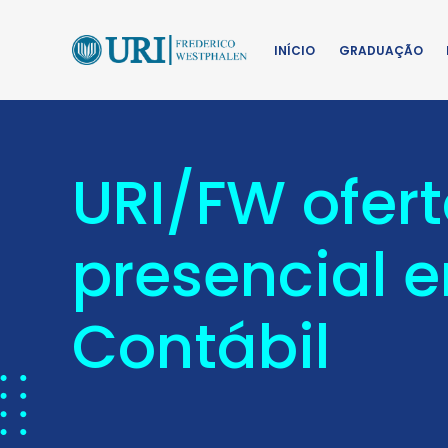
INÍCIO
GRADUAÇÃO
URI/FW ofer
presencial e
Contábil