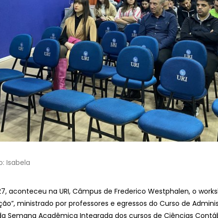
o: Isabela
 27, aconteceu na URI, Câmpus de Frederico Westphalen, o work
ção”, ministrado por professores e egressos do Curso de Admini
a Semana Acadêmica Integrada dos cursos de Ciências Contáb