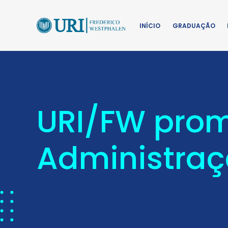
INÍCIO
GRADUAÇÃO
URI/FW pro
Administra