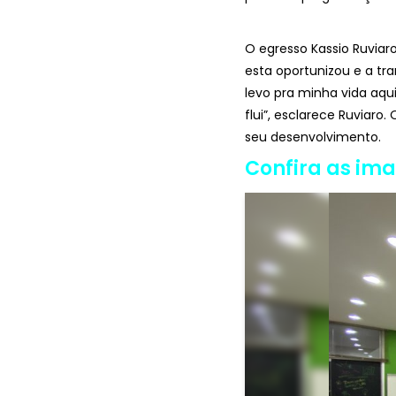
O egresso Kassio Ruvia
esta oportunizou e a tr
levo pra minha vida aq
flui”, esclarece Ruviaro
seu desenvolvimento.
Confira as im