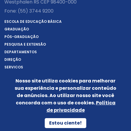
Westphalen RS CEP 98400-000
Fone:
(55) 3744 9200
ESCOLA DE EDUCAÇÃO BÁSICA
GRADUAÇÃO
PÓS-GRADUAÇÃO
PESQUISA E EXTENSÃO
DEPARTAMENTOS
DIREÇÃO
SERVIÇOS
SOBRE A URI
Nosso site utiliza cookies para melhorar
REITORIA
sua experiência e personalizar conteúdo
NOTÍCIAS
de anúncios. Ao utilizar nosso site você
CONHEÇA O CÂMPUS
concorda com o uso de cookies.
Política
IDENTIDADE VISUAL
de privacidade
Siga-nos nas redes sociais:
Estou ciente!
POLÍTICA DE PRIVACIDADE