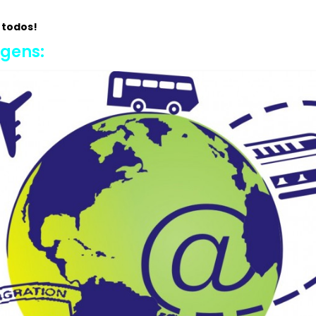
 todos!
agens: