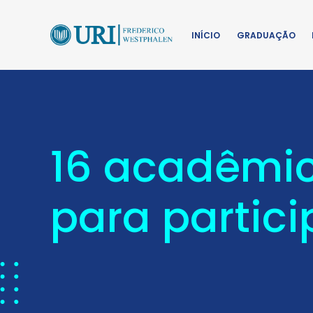
INÍCIO
GRADUAÇÃO
16 acadêmico
para partici