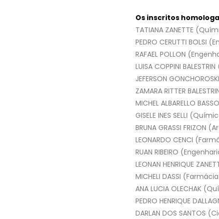
Os inscritos homolog
TATIANA ZANETTE (Quím
PEDRO CERUTTI BOLSI (En
RAFAEL POLLON (Engenhar
LUISA COPPINI BALESTRIN
JEFERSON GONCHOROSKI (
ZAMARA RITTER BALESTRIN
MICHEL ALBARELLO BASSO 
GISELE INES SELLI (Quími
BRUNA GRASSI FRIZON (Ar
LEONARDO CENCI (Farmá
RUAN RIBEIRO (Engenharia
LEONAN HENRIQUE ZANETT
MICHELI DASSI (Farmácia
ANA LUCIA OLECHAK (Qu
PEDRO HENRIQUE DALLAG
DARLAN DOS SANTOS (C