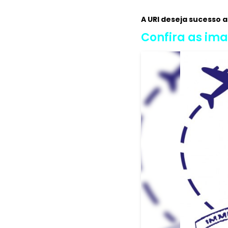
A URI deseja sucesso a
Confira as im
Voltar <