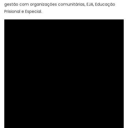
gestão com organizações comunitárias, EJA, Educação
Prisional e Especial.