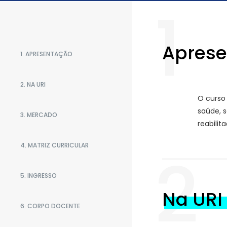
1
Apres
1. APRESENTAÇÃO
2. NA URI
O curso
saúde, 
3. MERCADO
reabilit
4. MATRIZ CURRICULAR
2
5. INGRESSO
Na URI
6. CORPO DOCENTE