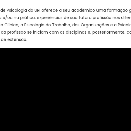
 de Psicologia da URI oferece a seu acadêmico uma formação gen
a e/ou na prática, experiências de sua futura profissão nos dife
ia Clínica, a Psicologia do Trabalho, das Organizações e a Psico
 da profissão se iniciam com as disciplinas e, posteriormente,
 de extensão.