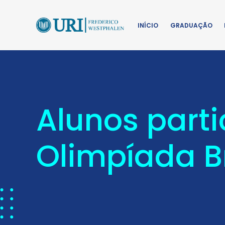
INÍCIO
GRADUAÇÃO
Alunos parti
Olimpíada Br