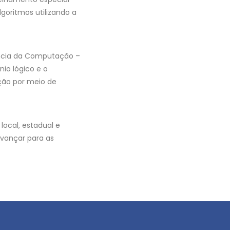
oritmos utilizando a
ência da Computação –
io lógico e o
ção por meio de
local, estadual e
avançar para as