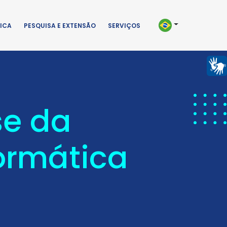
ICA
PESQUISA E EXTENSÃO
SERVIÇOS
se da
formática