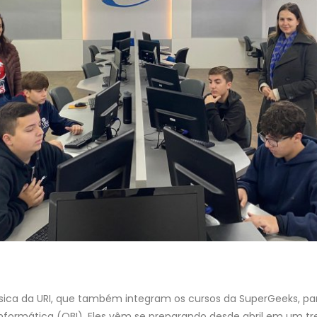
sica da URI, que também integram os cursos da SuperGeeks, par
 Informática (OBI). Eles vêm se preparando desde abril em um t