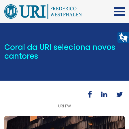
Coral da URI seleciona novos
cantores
URI FW