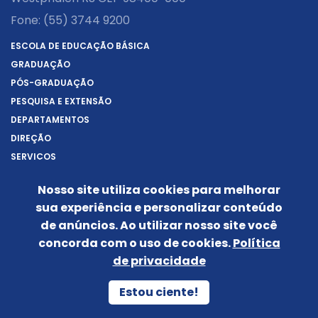
Fone:
(55) 3744 9200
ESCOLA DE EDUCAÇÃO BÁSICA
GRADUAÇÃO
PÓS-GRADUAÇÃO
PESQUISA E EXTENSÃO
DEPARTAMENTOS
DIREÇÃO
SERVIÇOS
SOBRE A URI
Nosso site utiliza cookies para melhorar
REITORIA
sua experiência e personalizar conteúdo
NOTÍCIAS
de anúncios. Ao utilizar nosso site você
CONHEÇA O CÂMPUS
concorda com o uso de cookies.
Política
IDENTIDADE VISUAL
de privacidade
Siga-nos nas redes sociais:
Estou ciente!
POLÍTICA DE PRIVACIDADE