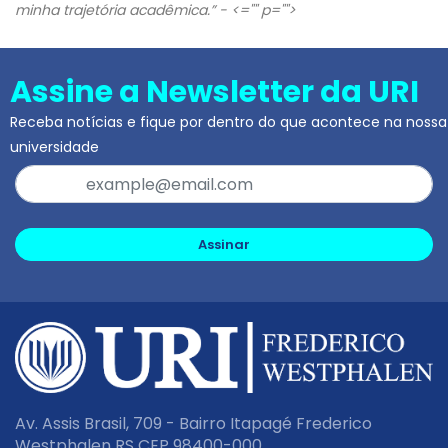
minha trajetória acadêmica.” -
<="" p="">
Assine a Newsletter da URI
Receba notícias e fique por dentro do que acontece na nossa
universidade
Assinar
Av. Assis Brasil, 709 - Bairro Itapagé Frederico
Westphalen RS CEP 98400-000