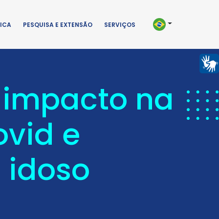
ICA
PESQUISA E EXTENSÃO
SERVIÇOS
 impacto na
vid e
 idoso