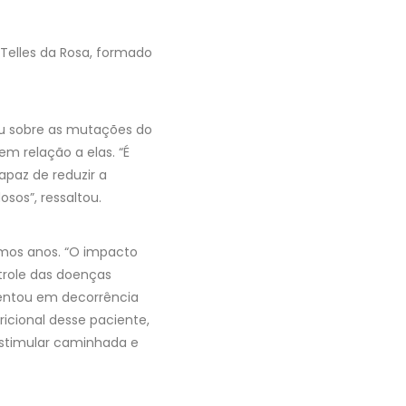
e Telles da Rosa, formado
dou sobre as mutações do
em relação a elas. “É
paz de reduzir a
sos”, ressaltou.
ximos anos. “O impacto
trole das doenças
mentou em decorrência
icional desse paciente,
estimular caminhada e