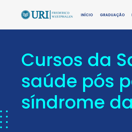
INÍCIO
GRADUAÇÃO
Cursos da 
saúde pós p
síndrome da