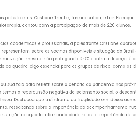
ois palestrantes, Cristiane Trentin, farmacêutica, e Luis Henriqu
sioterapia, contou com a participação de mais de 220 alunos.
ências acadêmicas e profissionais, a palestrante Cristiane abor
as representam, sobre as vacinas disponíveis e situação do Brasil 
a imunização, mesmo não protegendo 100% contra a doença, é ca
e do quadro, algo essencial para os grupos de risco, como os ido
itou sua fala para refletir sobre o cenário da pandemia nos pró
 temos a repercussão negativa do isolamento social, o descon
, frisou. Destacou que a síndrome da fragilidade em idosos au
ento, ressaltando sobre a importância do acompanhamento nutr
nutrição adequada, afirmando ainda sobre a importância de 