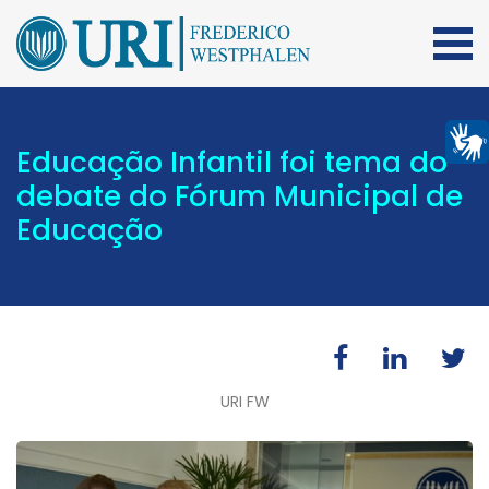
Educação Infantil foi tema do
debate do Fórum Municipal de
Educação
URI FW