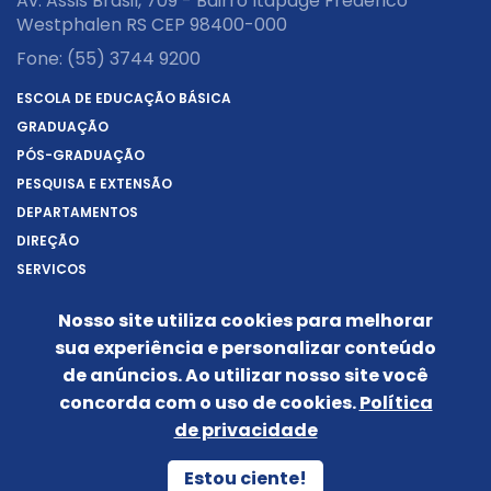
Av. Assis Brasil, 709 - Bairro Itapagé Frederico
Westphalen RS CEP 98400-000
Fone:
(55) 3744 9200
ESCOLA DE EDUCAÇÃO BÁSICA
GRADUAÇÃO
PÓS-GRADUAÇÃO
PESQUISA E EXTENSÃO
DEPARTAMENTOS
DIREÇÃO
SERVIÇOS
SOBRE A URI
Nosso site utiliza cookies para melhorar
REITORIA
sua experiência e personalizar conteúdo
NOTÍCIAS
de anúncios. Ao utilizar nosso site você
CONHEÇA O CÂMPUS
concorda com o uso de cookies.
Política
IDENTIDADE VISUAL
de privacidade
Siga-nos nas redes sociais:
Estou ciente!
POLÍTICA DE PRIVACIDADE