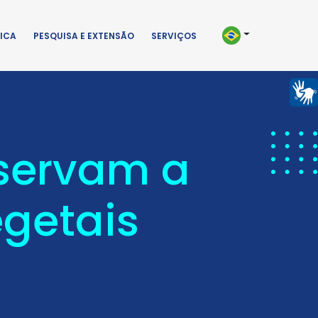
ICA
PESQUISA E EXTENSÃO
SERVIÇOS
bservam a
egetais