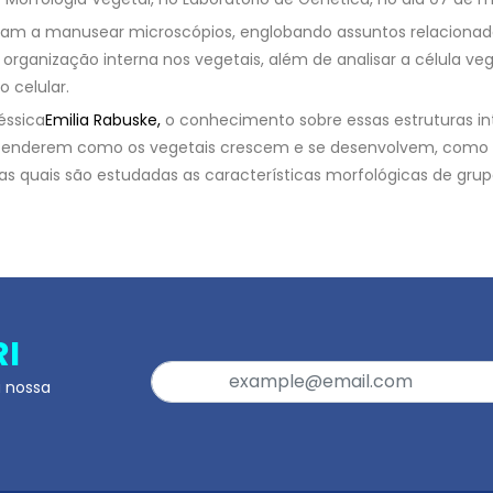
am a manusear microscópios, englobando assuntos relacionados
organização interna nos vegetais, além de analisar a célula ve
 celular.
éssica
Emilia Rabuske
,
o conhecimento sobre essas estruturas int
tenderem como os vegetais crescem e se desenvolvem, como
 nas quais são estudadas as características morfológicas de gru
RI
a nossa