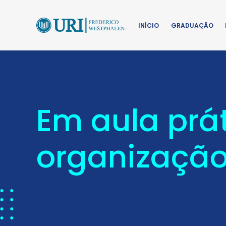
INÍCIO
GRADUAÇÃO
Em aula prá
organização