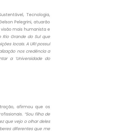
stentável, Tecnologia,
elson Pelegrini, atuarão
visão mais humanista e
o Rio Grande do Sul que
ições locais. A URI possui
alização nos credência a
ntar a ‘Universidade do
stração, afirmou que os
fissionais.
“Sou filha de
ez que vejo o olhar deles
aberes diferentes que me