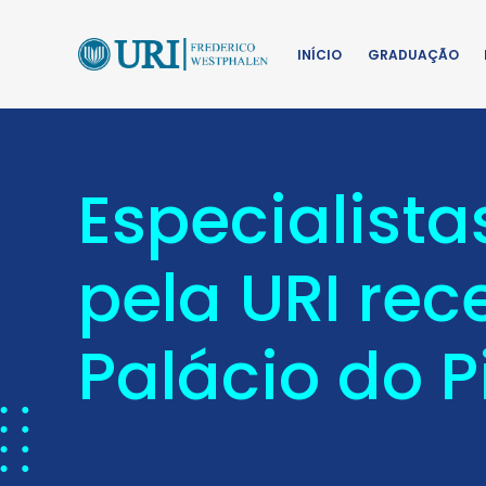
INÍCIO
GRADUAÇÃO
Especialista
pela URI rec
Palácio do Pi