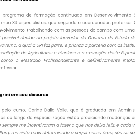
o programa de formação continuada em Desenvolvimento Su
rmou 33 especialistas, que segundo o coordenador, professor G
volvimento, trabalhando com as pessoas do campo com uma 
i possível devido ao projeto inovador do Governo do Estado d
verno, a qual a URI faz parte, e prioriza a parceria com as institu
pacitação de Agricultores e técnicos e a execução desta Especi
como o Mestrado Profissionalizante e definitivamente impla
rofessor.
grini em seu discurso
 pelo curso, Carine Dalla Valle, que é graduada em Admini
os ao longo da especialização estão propiciando mudanças pro
s sempre me incentivaram a fazer o que nos deixa feliz, e cada v
tura, me sinto mais determinada a seguir nessa área, são os s