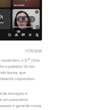
17/11/2025
o
 novembro, o 21.
Ciclo
i a palestra “IA nas
ando Nunes, que
ambiente corporativo.
al de inovação e
ouxe um panorama
ocessos e gerando novas