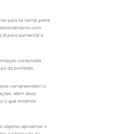
nte para se tornar parte
 relacionamento com
 a IA para aumentar a
formação conectada
o da profissão.
egressos compreendam o
ações. Além disso,
omo o que estamos
 objetivo aproximar o
os profissionais da