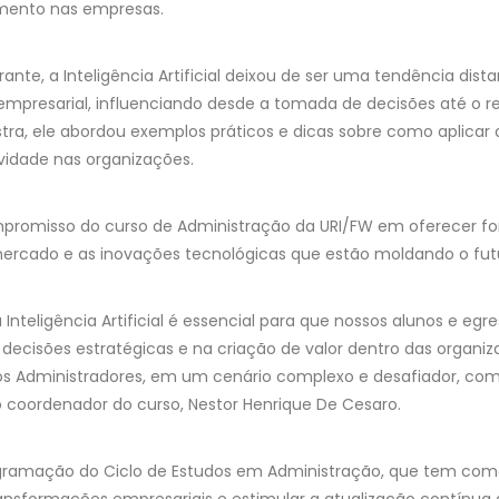
imento nas empresas.
nte, a Inteligência Artificial deixou de ser uma tendência dista
 empresarial, influenciando desde a tomada de decisões até o
estra, ele abordou exemplos práticos e dicas sobre como aplicar
ividade nas organizações.
mpromisso do curso de Administração da URI/FW em oferecer 
cado e as inovações tecnológicas que estão moldando o futur
 Inteligência Artificial é essencial para que nossos alunos e 
 decisões estratégicas e na criação de valor dentro das organiz
 dos Administradores, em um cenário complexo e desafiador, c
 coordenador do curso, Nestor Henrique De Cesaro.
rogramação do Ciclo de Estudos em Administração, que tem como
sformações empresariais e estimular a atualização contínua d