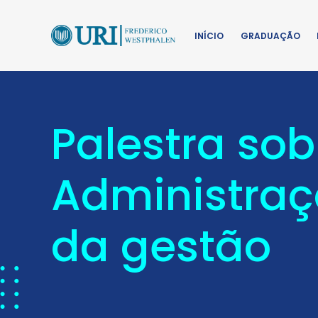
INÍCIO
GRADUAÇÃO
Palestra sob
Administraç
da gestão