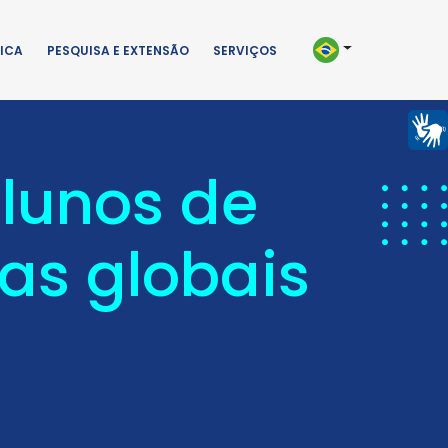
ICA
PESQUISA E EXTENSÃO
SERVIÇOS
alunos de
as globais