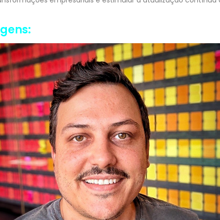
agens: