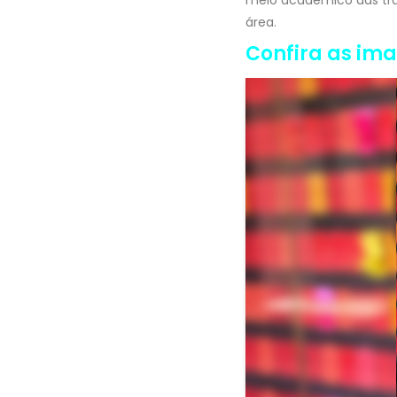
área.
Confira as im