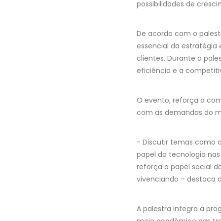
possibilidades de cresc
De acordo com o palestra
essencial da estratégia
clientes. Durante a pal
eficiência e a competit
O evento, reforça o co
com as demandas do mer
- Discutir temas como a
papel da tecnologia nas
reforça o papel social
vivenciando – destaca o
A palestra integra a p
meio acadêmico das tran