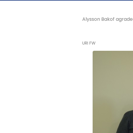
Alysson Bakof agradec
URI FW