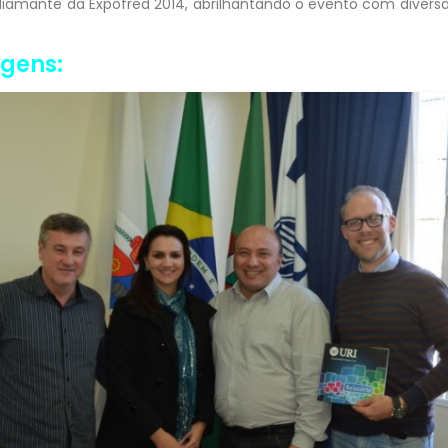
 diamante da Expofred 2014, abrilhantando o evento com diver
agens: