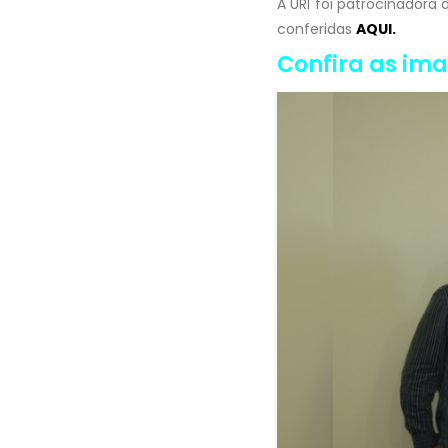
A URI foi patrocinadora
conferidas
AQUI.
Confira as im
Voltar <