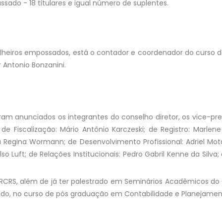
sado - 18 titulares e igual número de suplentes.
elheiros empossados, está o contador e coordenador do curso d
 Antonio Bonzanini.
am anunciados os integrantes do conselho diretor, os vice-pre
 de Fiscalização: Mário Antônio Karczeski; de Registro: Marlen
a Regina Wormann; de Desenvolvimento Profissional: Adriel Mot
lso Luft; de Relações Institucionais: Pedro Gabril Kenne da Silva;
RCRS, além de já ter palestrado em Seminários Acadêmicos do C
do, no curso de pós graduação em Contabilidade e Planejament