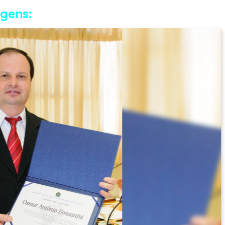
agens: