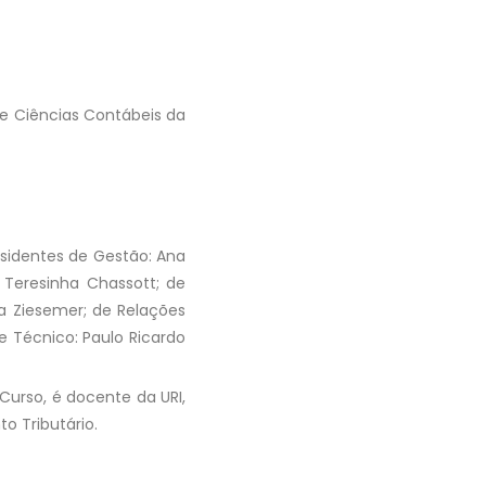
e Ciências Contábeis da
sidentes de Gestão: Ana
e Teresinha Chassott; de
a Ziesemer; de Relações
 e Técnico: Paulo Ricardo
urso, é docente da URI,
o Tributário.