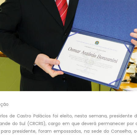
ação
los de Castro Palácios foi eleito, nesta semana, presidente 
rande do Sul (CRCRS), cargo em que deverá permanecer por d
para presidente, foram empossados, na sede do Conselho, o