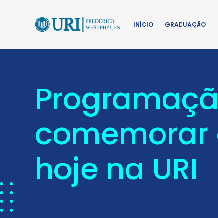
INÍCIO
GRADUAÇÃO
Programação
comemorar o
hoje na URI