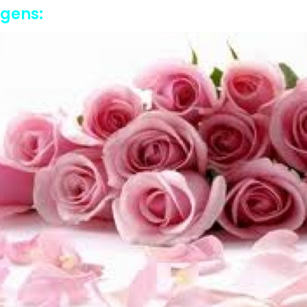
agens: