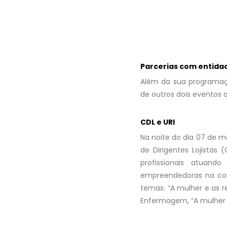
Parcerias com entida
Além da sua programaçã
de outros dois eventos
CDL e URI
Na noite do dia 07 de 
de Dirigentes Lojistas 
profissionais atuand
empreendedoras na cont
temas: “A mulher e as r
Enfermagem, “A mulher e