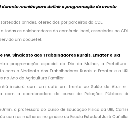
I durante reunião para definir a programação do evento
 sorteados brindes, oferecidos por parceiros da CDL.
 a todas as colaboradoras do comércio local, associadas ao CDL
 servido um coquetel.
de FW, Sindicato dos Trabalhadores Rurais, Emater e URI
ntro programação especial do Dia da Mulher, a Prefeitura 
o com o Sindicato dos Trabalhadores Rurais, a Emater e a U
s no Ano da Agricultura Familiar.
hã iniciará com um café em frente ao Salão de Atos e a
a com a coordenadora do curso de Relações Públicas d
h30min, a professora do curso de Educação Física da URI, Carlise
ão com as mulheres no ginásio da Escola Estadual José Cañella