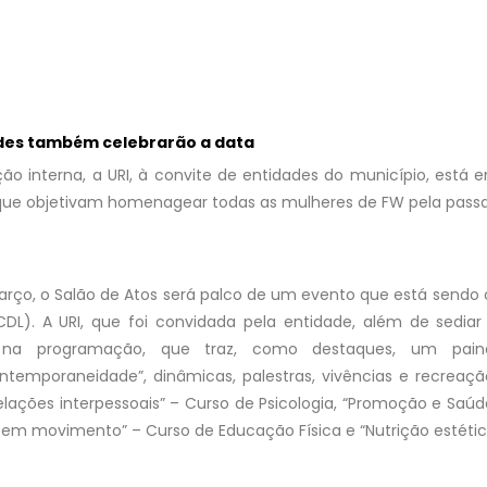
des também celebrarão a data
o interna, a URI, à convite de entidades do município, está e
 que objetivam homenagear todas as mulheres de FW pela pass
março, o Salão de Atos será palco de um evento que está sendo
(CDL). A URI, que foi convidada pela entidade, além de sediar
o na programação, que traz, como destaques, um painel
emporaneidade”, dinâmicas, palestras, vivências e recreaçã
elações interpessoais” – Curso de Psicologia, “Promoção e Saú
m movimento” – Curso de Educação Física e “Nutrição estética