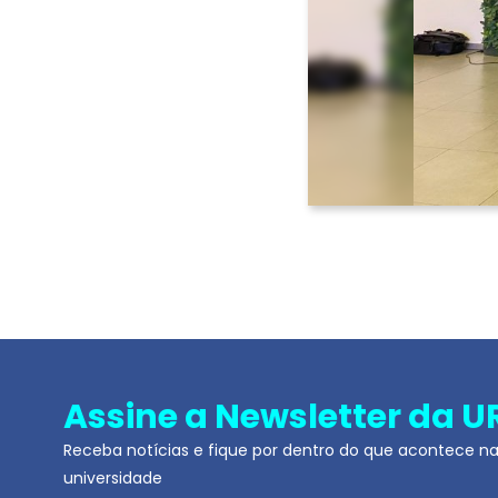
Assine a Newsletter da U
Receba notícias e fique por dentro do que acontece n
universidade