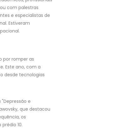
ou com palestras
ntes e especialistas de
nal. Estiveram
pacional.
o por romper as
de. Este ano, com a
do desde tecnologias
a "Depressão e
clawovsky, que destacou
equência, os
 prédio 10.