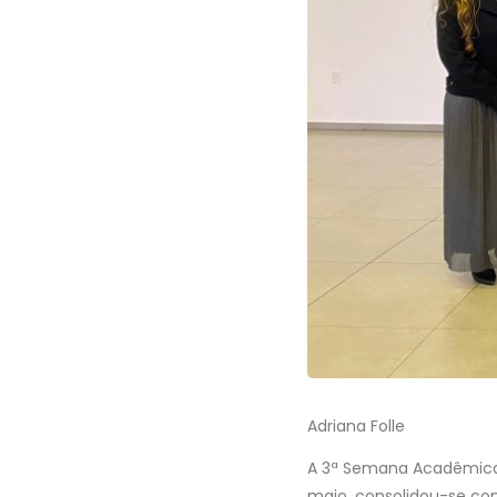
Adriana Folle
A 3ª Semana Acadêmica I
maio, consolidou-se co