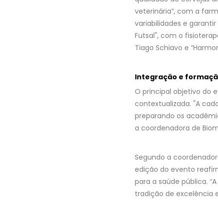
veterinária”, com a fa
variabilidades e garanti
Futsal", com o fisioter
Tiago Schiavo e “Harmon
Integração e formaç
O principal objetivo do 
contextualizada. "A cad
preparando os acadêmic
a coordenadora de Biom
Segundo a coordenadora 
edição do evento reafir
para a saúde pública. “
tradição de excelência e