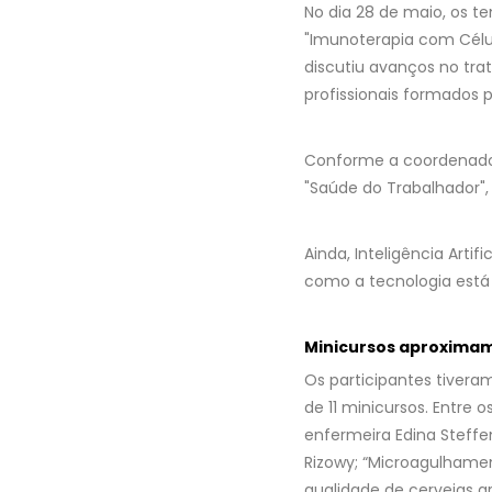
No dia 28 de maio, os t
"Imunoterapia com Célu
discutiu avanços no tr
profissionais formados 
Conforme a coordenador
"Saúde do Trabalhador"
Ainda, Inteligência Arti
como a tecnologia está
Minicursos aproximam 
Os participantes tivera
de 11 minicursos. Entre
enfermeira Edina Steffe
Rizowy; “Microagulhament
qualidade de cervejas 