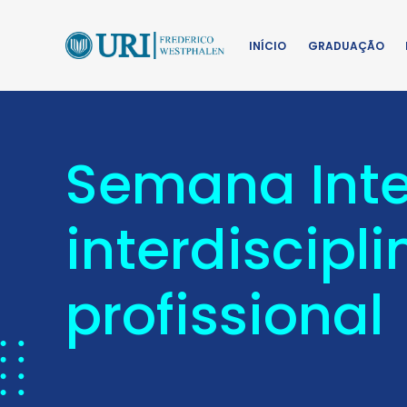
INÍCIO
GRADUAÇÃO
Semana Int
interdiscipl
profissional