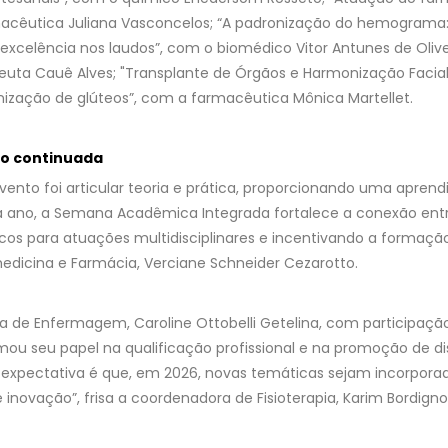
rmacêutica Juliana Vasconcelos; “A padronização do hemograma
r excelência nos laudos”, com o biomédico Vitor Antunes de Olive
apeuta Cauê Alves; "Transplante de Órgãos e Harmonização Facia
ização de glúteos”, com a farmacêutica Mônica Martellet.
ão continuada
evento foi articular teoria e prática, proporcionando uma aprend
a ano, a Semana Acadêmica Integrada fortalece a conexão entr
os para atuações multidisciplinares e incentivando a formaçã
edicina e Farmácia, Verciane Schneider Cezarotto.
de Enfermagem, Caroline Ottobelli Getelina, com participação 
mou seu papel na qualificação profissional e na promoção de d
A expectativa é que, em 2026, novas temáticas sejam incorpor
 inovação”, frisa a coordenadora de Fisioterapia, Karim Bordigno