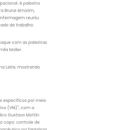
acional. A palestra
ra Bruna Amorim,
 Enfermagem reuniu
cado de trabalho.
taque com as palestras
ila Moller.
una Leite, mostrando
s específicos por meio
iva (VNI)", com a
dico Gustavo Mottin
ao copo: controle de
rmacêutico na farmácia