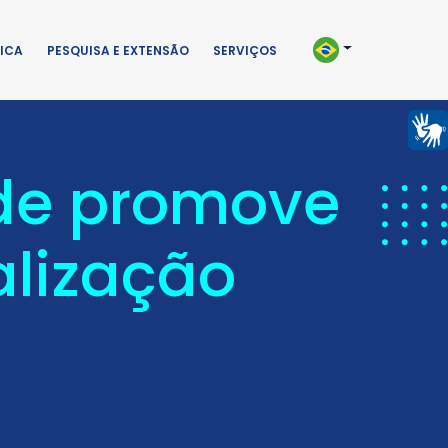
ICA
PESQUISA E EXTENSÃO
SERVIÇOS
de promove
alização