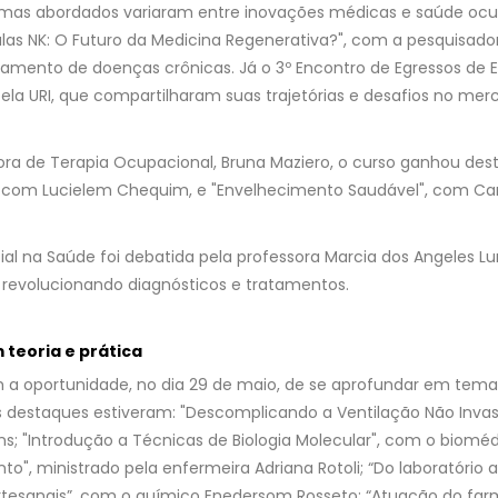
emas abordados variaram entre inovações médicas e saúde ocup
las NK: O Futuro da Medicina Regenerativa?", com a pesquisado
atamento de doenças crônicas. Já o 3º Encontro de Egressos de
pela URI, que compartilharam suas trajetórias e desafios no mer
a de Terapia Ocupacional, Bruna Maziero, o curso ganhou des
, com Lucielem Chequim, e "Envelhecimento Saudável", com Cam
ficial na Saúde foi debatida pela professora Marcia dos Angeles L
 revolucionando diagnósticos e tratamentos.
teoria e prática
m a oportunidade, no dia 29 de maio, de se aprofundar em tema
 os destaques estiveram: "Descomplicando a Ventilação Não Invas
ns; "Introdução a Técnicas de Biologia Molecular", com o biomé
o", ministrado pela enfermeira Adriana Rotoli; “Do laboratório 
artesanais”, com o químico Enedersom Rosseto; “Atuação do fa