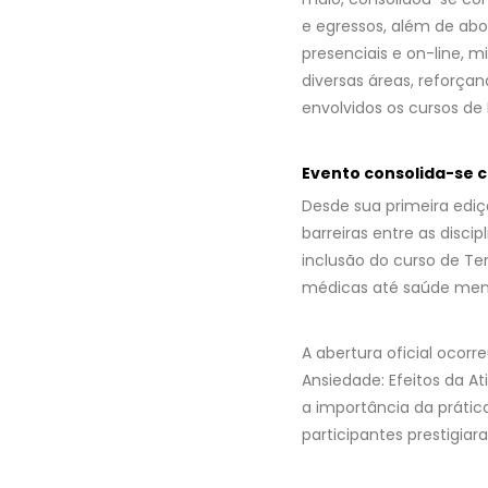
e egressos, além de ab
presenciais e on-line, m
diversas áreas, reforçan
envolvidos os cursos de
Evento consolida-se 
Desde sua primeira edi
barreiras entre as disc
inclusão do curso de Te
médicas até saúde menta
A abertura oficial ocorr
Ansiedade: Efeitos da At
a importância da prátic
participantes prestigiar