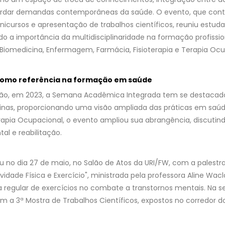
ordar demandas contemporâneas da saúde. O evento, que cont
inicursos e apresentação de trabalhos científicos, reuniu estuda
do a importância da multidisciplinaridade na formação profissio
 Biomedicina, Enfermagem, Farmácia, Fisioterapia e Terapia Ocu
como referência na formação em saúde
ção, em 2023, a Semana Acadêmica Integrada tem se destacad
iplinas, proporcionando uma visão ampliada das práticas em saú
rapia Ocupacional, o evento ampliou sua abrangência, discutin
l e reabilitação.
eu no dia 27 de maio, no Salão de Atos da URI/FW, com a palestr
ividade Física e Exercício", ministrada pela professora Aline Wa
a regular de exercícios no combate a transtornos mentais. Na s
am a 3ª Mostra de Trabalhos Científicos, expostos no corredor do