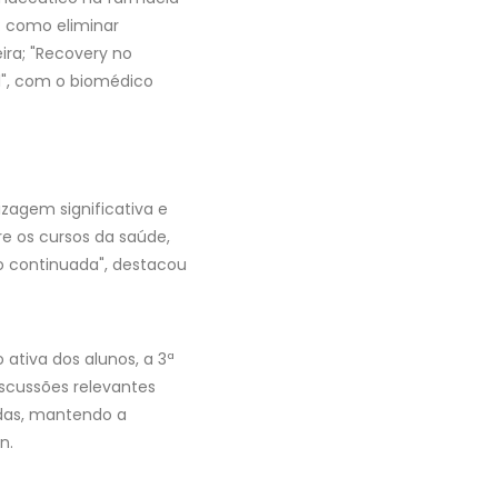
: como eliminar
ira; "Recovery no
l", com o biomédico
izagem significativa e
e os cursos da saúde,
o continuada", destacou
ativa dos alunos, a 3ª
iscussões relevantes
adas, mantendo a
n.