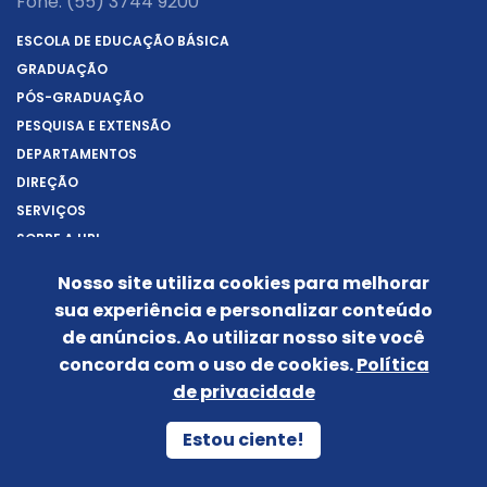
Fone:
(55) 3744 9200
ESCOLA DE EDUCAÇÃO BÁSICA
GRADUAÇÃO
PÓS-GRADUAÇÃO
PESQUISA E EXTENSÃO
DEPARTAMENTOS
DIREÇÃO
SERVIÇOS
SOBRE A URI
REITORIA
Nosso site utiliza cookies para melhorar
NOTÍCIAS
sua experiência e personalizar conteúdo
CONHEÇA O CÂMPUS
de anúncios. Ao utilizar nosso site você
IDENTIDADE VISUAL
concorda com o uso de cookies.
Política
de privacidade
Siga-nos nas redes sociais:
POLÍTICA DE PRIVACIDADE
Estou ciente!