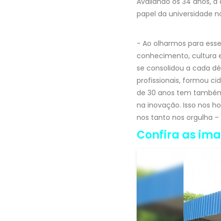
Avaliando os 34 anos, a 
papel da universidade 
- Ao olharmos para ess
conhecimento, cultura e
se consolidou a cada dé
profissionais, formou ci
de 30 anos tem também a
na inovação. Isso nos h
nos tanto nos orgulha – 
Confira as im