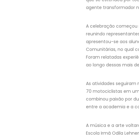
agente transformador n
A celebração começou no
reunindo representantes 
apresentou-se aos aluno
Comunitárias, no qual c
Foram relatadas experiê
ao longo dessas mais de
As atividades seguiram 
70 motociclistas em um 
combinou paixão por dua
entre a academia e a c
A música e a arte volta
Escola Irmã Odila Lehne