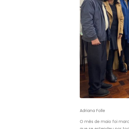
Adriana Folle
O mês de maio foi marca
que se estendeu por tod