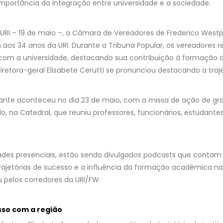
importância da integração entre universidade e a sociedade.
a URI – 19 de maio –, a Câmara de Vereadores de Frederico We
s 34 anos da URI. Durante a Tribuna Popular, os vereadores r
s com a universidade, destacando sua contribuição à formação d
iretora-geral Elisabete Cerutti se pronunciou destacando a traje
te aconteceu no dia 23 de maio, com a missa de ação de gra
o, na Catedral, que reuniu professores, funcionários, estudant
ades presenciais, estão sendo divulgados podcasts que contam 
rajetórias de sucesso e a influência da formação acadêmica na v
 pelos corredores da URI/FW.
so com a região