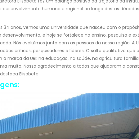
diretora Elisabete fez um balanço positivo da trajetória da instit
no desenvolvimento humano e regional ao longo destas décadas
es 34 anos, vemos uma universidade que nasceu com o propósit
 desenvolvimento, e hoje se fortalece no ensino, pesquisa e ext
cada. Nós evoluímos junto com as pessoas da nossa região. A 
dadãos críticos, pesquisadores e líderes. O salto qualitativo que
 marca da URI: na educação, na saúde, na agricultura familiar
onra muito. Nosso agradecimento a todos que ajudaram a constr
destaca Elisabete.
agens: