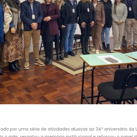
do por uma série de atividades alusivas ao 34º aniversário da
o o mês, resgatou a memória institucional e reforçou o papel 