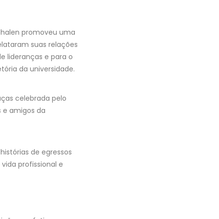
stphalen promoveu uma
elataram suas relações
e lideranças e para o
tória da universidade.
ças celebrada pelo
es e amigos da
histórias de egressos
ida profissional e