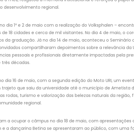
o desenvolvimento regional.
 dia 1º e 2 de maio com a realização do Volksphalen – encontr
de 18 cidades e cerca de mil visitantes. No dia 4 de maio, o cor
s da graduação. Já no dia 14 de maio, aconteceu o Seminário 
onvidados compartilharam depoimentos sobre a relevância da UR
ncias pessoais e profissionais diretamente impactadas pela pr
 três décadas.
no dia 16 de maio, com a segunda edição do Moto URI, um even
trajeto que saiu da universidade até o município de Ametista d
s rodas, turismo e valorização das belezas naturais da região, 
omunidade regional.
ram a ocupar o câmpus no dia 18 de maio, com apresentações c
n e a dançarina Betina se apresentaram ao público, com uma fa