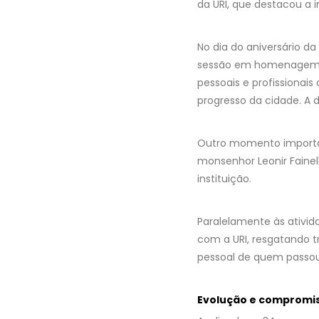
da URI, que destacou a 
No dia do aniversário d
sessão em homenagem ao
pessoais e profissionai
progresso da cidade. A d
Outro momento importan
monsenhor Leonir Fainell
instituição.
Paralelamente às ativid
com a URI, resgatando t
pessoal de quem passou
Evolução e compromis