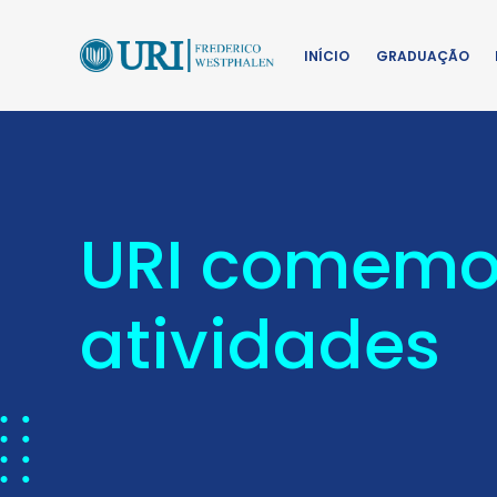
INÍCIO
GRADUAÇÃO
URI comemor
atividades