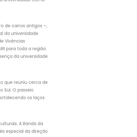
o de carros antigos –,
al da universidade
de Vivências
I para toda a região.
esença da universidade
to que reuniu cerca de
o Sul. O passeio
fortalecendo os laços
ulturais. A Banda da
la especial da direção