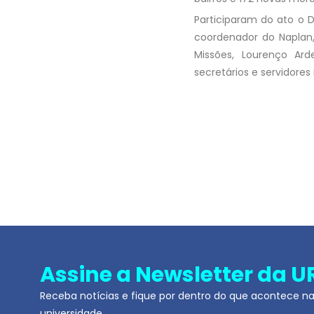
Participaram do ato o D
coordenador do Naplan, p
Missões, Lourenço Ar
secretários e servidores
Assine a Newsletter da U
Receba notícias e fique por dentro do que acontece n
universidade