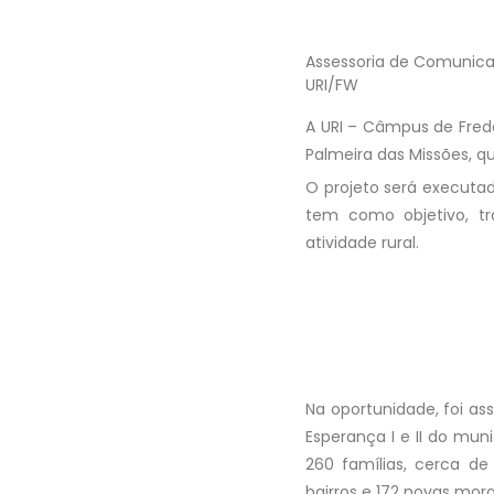
Assessoria de Comunic
URI/FW
A URI – Câmpus de Frede
Palmeira das Missões, q
O projeto será executa
tem como objetivo, tra
atividade rural.
Na oportunidade, foi as
Esperança I e II do muni
260 famílias, cerca de
bairros e 172 novas mora