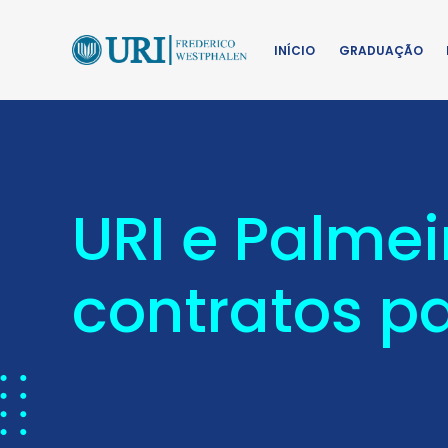
INÍCIO
GRADUAÇÃO
URI e Palme
contratos p