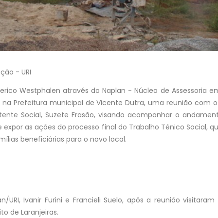
ção - URI
erico Westphalen através do Naplan - Núcleo de Assessoria em
8, na Prefeitura municipal de Vicente Dutra, uma reunião com o
istente Social, Suzete Frasão, visando acompanhar o andamen
 expor as ações do processo final do Trabalho Ténico Social, q
lias beneficiárias para o novo local.
n/URI, Ivanir Furini e Francieli Suelo, após a reunião visitar
ito de Laranjeiras.