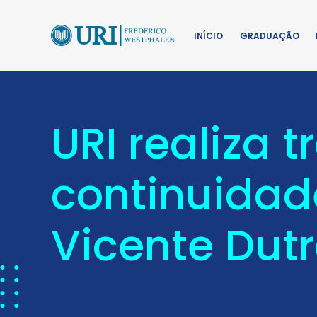
INÍCIO
GRADUAÇÃO
URI realiza 
continuidad
Vicente Dut