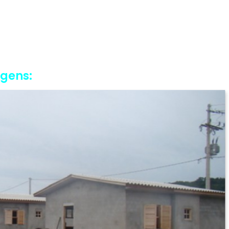
agens: