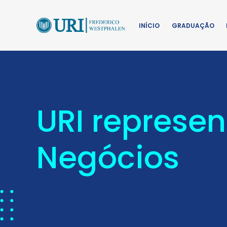
INÍCIO
GRADUAÇÃO
URI represe
Negócios