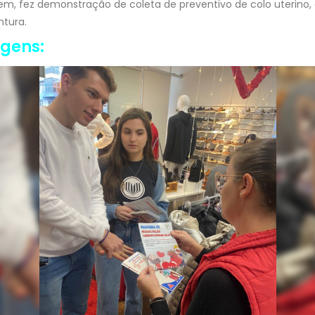
em, fez demonstração de coleta de preventivo de colo uterino,
ntura.
agens: