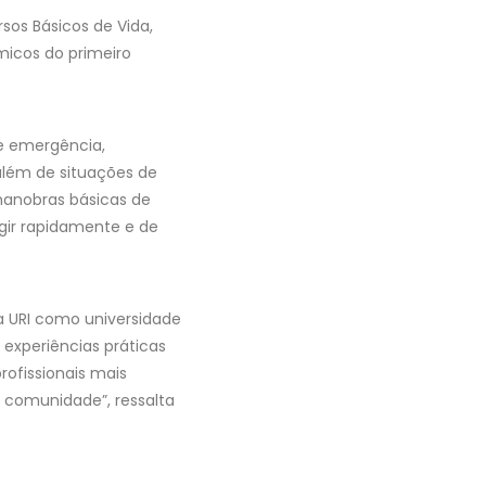
rsos Básicos de Vida,
micos do primeiro
e emergência,
além de situações de
 manobras básicas de
gir rapidamente e de
a URI como universidade
experiências práticas
rofissionais mais
comunidade”, ressalta