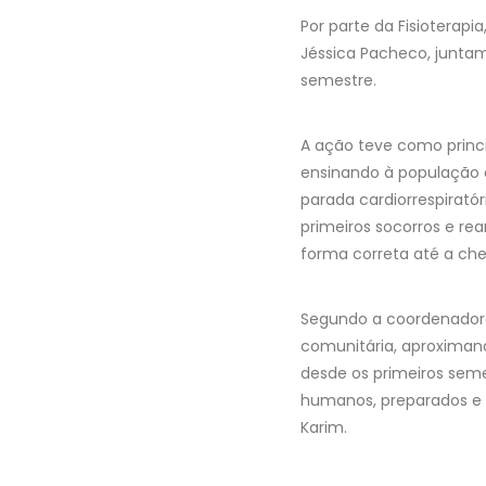
Por parte da Fisioterapi
Jéssica Pacheco, junta
semestre.
A ação teve como princ
ensinando à população 
parada cardiorrespirató
primeiros socorros e re
forma correta até a ch
Segundo a coordenadora
comunitária, aproximan
desde os primeiros seme
humanos, preparados e
Karim.