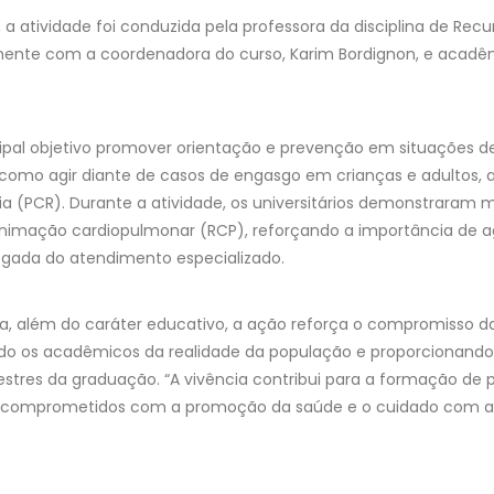
a, a atividade foi conduzida pela professora da disciplina de Recu
mente com a coordenadora do curso, Karim Bordignon, e acadê
ipal objetivo promover orientação e prevenção em situações d
como agir diante de casos de engasgo em crianças e adultos, 
ria (PCR). Durante a atividade, os universitários demonstraram
animação cardiopulmonar (RCP), reforçando a importância de a
egada do atendimento especializado.
, além do caráter educativo, a ação reforça o compromisso d
do os acadêmicos da realidade da população e proporcionando 
stres da graduação. “A vivência contribui para a formação de p
 comprometidos com a promoção da saúde e o cuidado com a 