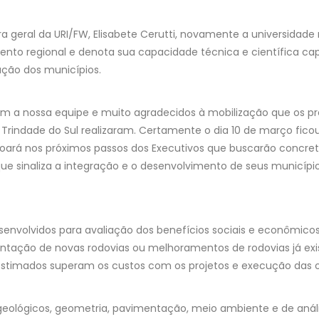
a geral da URI/FW, Elisabete Cerutti, novamente a universidade 
ento regional e denota sua capacidade técnica e científica c
ção dos municípios.
om a nossa equipe e muito agradecidos à mobilização que os pre
e Trindade do Sul realizaram. Certamente o dia 10 de março fico
oará nos próximos passos dos Executivos que buscarão concre
que sinaliza a integração e o desenvolvimento de seus município
envolvidos para avaliação dos benefícios sociais e econômico
tação de novas rodovias ou melhoramentos de rodovias já exis
estimados superam os custos com os projetos e execução das ob
 geológicos, geometria, pavimentação, meio ambiente e de an