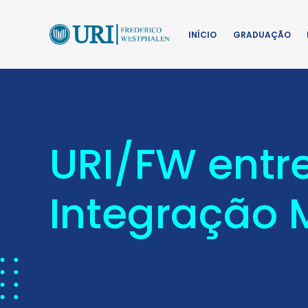
INÍCIO
GRADUAÇÃO
URI/FW entr
Integração 