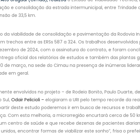
ção e consolidação da estrada intermunicipal, entre Trindade do
nsão de 33,5 km.
ção da viabilidade de consolidação e pavimentação da Rodovia I
 em trechos entre as ERSs 587 a 324. Os trabalhos desenvolvidos
dezembro de 2024, com a assinatura do contrato, e foram conc
entrega oficial dos relatórios de estudos e também das plantas
 10 de março, na sede do Cimau na presença de inúmeras lidera
de em geral.
mente envolvidos no projeto – de Rodeio Bonito, Paulo Duarte, de
o Sul,
Odair Pelicioli –
elogiaram a URI pelo tempo recorde da re
 partir deste estudo poderemos ir em busca de recursos e traba
eça. Com esta melhoria, a microrregião encurtará cerca de 50 k
 um centro de saúde e que recebe dezenas de pacientes diaria
unidos, encontrar formas de viabilizar este sonho”, frisa o prefe