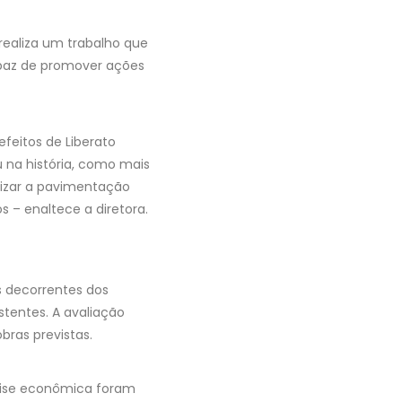
realiza um trabalho que
apaz de promover ações
feitos de Liberato
u na história, como mais
tizar a pavimentação
s – enaltece a diretora.
s decorrentes dos
tentes. A avaliação
ras previstas.
álise econômica foram