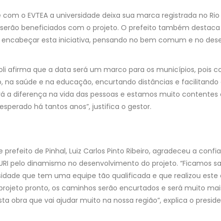
e com o EVTEA a universidade deixa sua marca registrada no Rio
s serão beneficiados com o projeto. O prefeito também destaca
 encabeçar esta iniciativa, pensando no bem comum e no dese
li afirma que a data será um marco para os municípios, pois c
 na saúde e na educação, encurtando distâncias e facilitando
ará a diferença na vida das pessoas e estamos muito contentes
sperado há tantos anos”, justifica o gestor.
prefeito de Pinhal, Luiz Carlos Pinto Ribeiro, agradeceu a conf
RI pelo dinamismo no desenvolvimento do projeto. “Ficamos sa
sidade que tem uma equipe tão qualificada e que realizou este
 projeto pronto, os caminhos serão encurtados e será muito mai
sta obra que vai ajudar muito na nossa região”, explica o preside