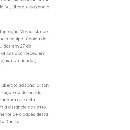
 Sul, Liberato Salzano e
ntegração Mercosul, que
 pela equipe técnica da
luídos em 27 de
 gráficas aconteceu em
nças, autoridades,
 Liberato Salzano, Gilson
alização da demanda.
lhar para que esta
m a distância de Passo
mente de cidades desta
ito Duarte.