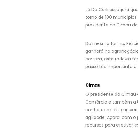
Já De Carli assegura qu
torno de 100 município
presidente do Cimau de
Da mesma forma, Pelicio
ganhará no agronegócio,
certeza, esta rodovia f
passo tão importante e e
Cimau
O presidente do Cimau e 
Consórcio e também a U
contar com esta univer
agilidade. Agora, com o
recursos para efetivar e