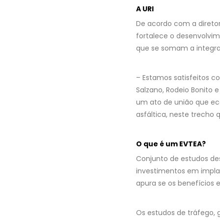
A URI
De acordo com a diretor
fortalece o desenvolvim
que se somam a integra
– Estamos satisfeitos c
Salzano, Rodeio Bonito 
um ato de união que ec
asfáltica, neste trecho 
O que é um EVTEA?
Conjunto de estudos des
investimentos em implan
apura se os benefícios 
Os estudos de tráfego,