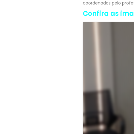
coordenados pelo profe
Confira as im
Voltar <