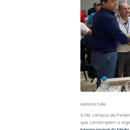
Adriana Folle
A URI, câmpus de Freder
que contemplem a regiã
Intermunicipal do Médio