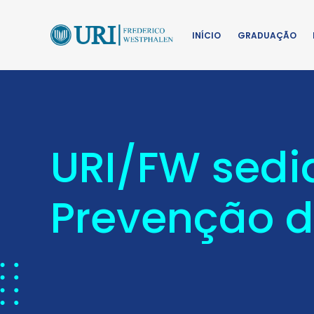
INÍCIO
GRADUAÇÃO
URI/FW sedi
Prevenção d