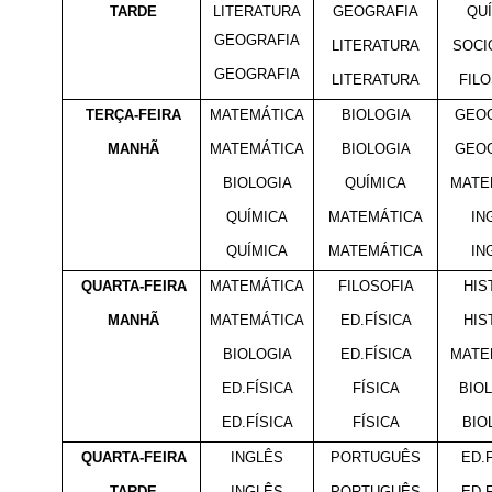
TARDE
LITERATURA
GEOGRAFIA
QU
GEOGRAFIA
LITERATURA
SOCI
GEOGRAFIA
LITERATURA
FIL
TERÇA-FEIRA
MATEMÁTICA
BIOLOGIA
GEO
MANHÃ
MATEMÁTICA
BIOLOGIA
GEO
BIOLOGIA
QUÍMICA
MATE
QUÍMICA
MATEMÁTICA
IN
QUÍMICA
MATEMÁTICA
IN
QUARTA-FEIRA
MATEMÁTICA
FILOSOFIA
HIS
MANHÃ
MATEMÁTICA
ED.FÍSICA
HIS
BIOLOGIA
ED.FÍSICA
MATE
ED.FÍSICA
FÍSICA
BIO
ED.FÍSICA
FÍSICA
BIO
QUARTA-FEIRA
INGLÊS
PORTUGUÊS
ED.
TARDE
INGLÊS
PORTUGUÊS
ED.