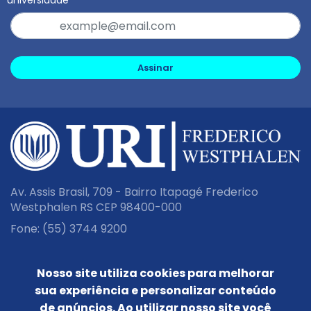
universidade
Assinar
Av. Assis Brasil, 709 - Bairro Itapagé Frederico
Westphalen RS CEP 98400-000
Fone:
(55) 3744 9200
ESCOLA DE EDUCAÇÃO BÁSICA
Nosso site utiliza cookies para melhorar
GRADUAÇÃO
sua experiência e personalizar conteúdo
PÓS-GRADUAÇÃO
de anúncios. Ao utilizar nosso site você
PESQUISA E EXTENSÃO