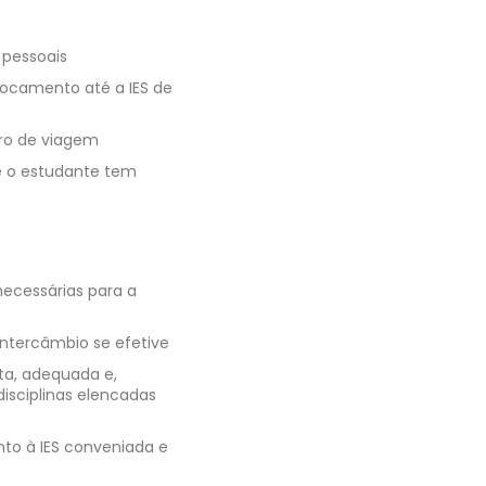
 pessoais
locamento até a IES de
uro de viagem
e o estudante tem
necessárias para a
ntercâmbio se efetive
ta, adequada e,
isciplinas elencadas
to à IES conveniada e