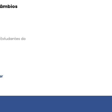
câmbios
 Estudantes da
br