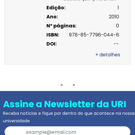
Edição:
1
Ano:
2010
Nº páginas:
0
ISBN:
978-85-7796-044-6
DOI:
--
+ detalhes
«
»
Assine a Newsletter da URI
Receba notícias e fique por dentro do que acontece na nossa
universidade