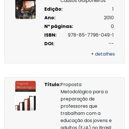
Causos Galponeiros
Edição:
1
Ano:
2010
Nº páginas:
0
ISBN:
978-85-7796-049-1
DOI:
--
+ detalhes
Título:
Proposta
Metodológica para a
preparação de
professores que
trabalham com a
educação dos jovens e
adultos (EJA) no Brasil